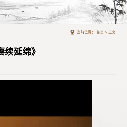
当前位置：
首页
>
正文
赓续延绵》
者：