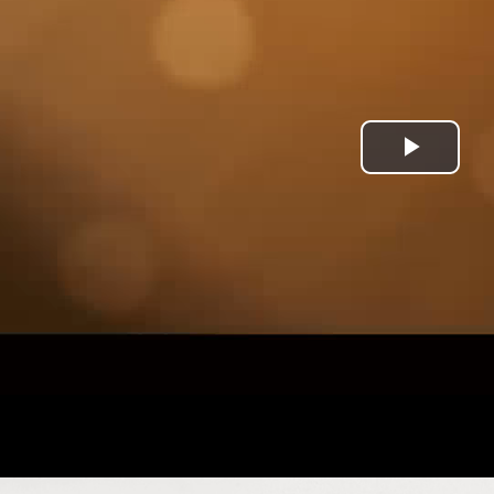
Play
Vide