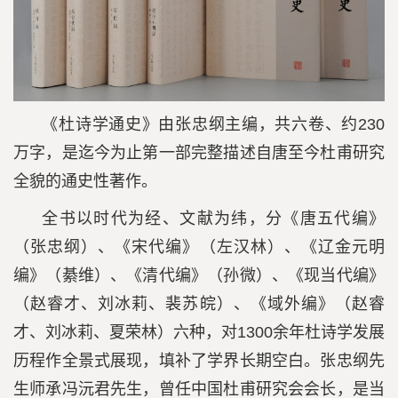
《杜诗学通史》由张忠纲主编，共六卷、约230
万字，是迄今为止第一部完整描述自唐至今杜甫研究
全貌的通史性著作。
全书以时代为经、文献为纬，分《唐五代编》
（张忠纲）、《宋代编》（左汉林）、《辽金元明
编》（綦维）、《清代编》（孙微）、《现当代编》
（赵睿才、刘冰莉、裴苏皖）、《域外编》（赵睿
才、刘冰莉、夏荣林）六种，对1300余年杜诗学发展
历程作全景式展现，填补了学界长期空白。张忠纲先
生师承冯沅君先生，曾任中国杜甫研究会会长，是当