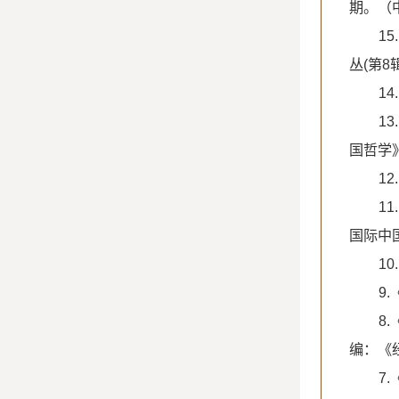
期。（
1
丛(第8
1
1
国哲学
1
1
国际中
1
9
8
编：《
7