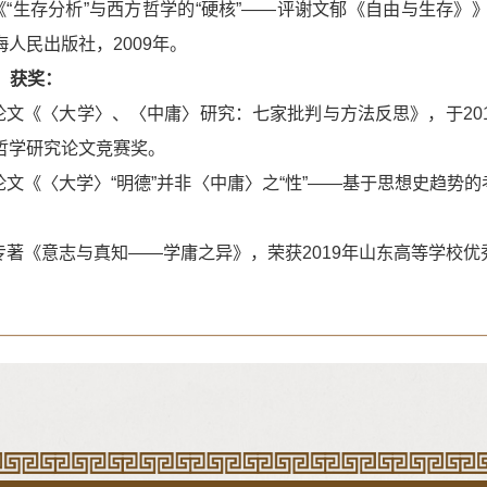
.《“生存分析”与西方哲学的“硬核”——评谢文郁《自由与生存
海人民出版社，2009年。
、获奖：
.论文《〈大学〉、〈中庸〉研究：七家批判与方法反思》，于2
哲学研究论文竞赛奖。
.论文《〈大学〉“明德”并非〈中庸〉之“性”——基于思想史趋势
。
.专著《意志与真知——学庸之异》，荣获2019年山东高等学校