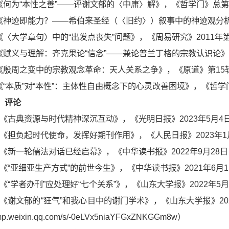
.《何为“本性之善”——评谢文郁的〈中庸〉解》，《哲学门》总第2
.《神迹即能力？——希伯来圣经（〈旧约〉）叙事中的神迹观分析》
.《〈大学章句〉中的“出发点丧失”问题》，《周易研究》2011年
.《赋义与理解：齐克果论“信念”——兼论普兰丁格的宗教认识论》
.《殷周之变中的宗教观念革命：天人关系之争》，《原道》第15辑
.《“本质”对“本性”：主体性自由概念下的心灵改善困境》，《哲学门
、评论
8.《古典资源与时代精神深沉互动》，《光明日报》2023年5月4
7.《担负起时代使命，发挥好期刊作用》，《人民日报》2023年1
6.《新一轮儒法对话已经启幕》，《中华读书报》2022年9月28日
5.《“亚细亚生产方式”的前世今生》，《中华读书报》2021年6
4.《“学者办刊”应处理好“七个关系”》，《山东大学报》2022年5
3.《谢文郁的“狂气”和我心目中的谢门学术》，《山东大学报》20
//mp.weixin.qq.com/s/-0eLVx5niaYFGxZNKGGm8w）