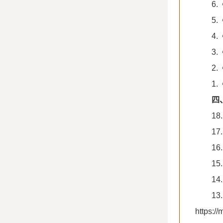
6
5
4
3
2
1
四
1
1
1
1
1
1
https: