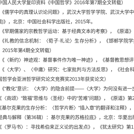
中国人民大学复印资料《中国哲学》2016年第7期全文转载）
5.《儒学中的真理认识论问题》，武汉大学哲学学院、武汉大学
辑)》，北京：中国社会科学出版社，2015年。
4.《早期儒家的宗教哲学运动：基于经典文本的考察》，《原道》第
3.《礼教的信念机制：〈荀子·礼论〉生存分析》，《邯郸学院学
》2015年第4期全文转载）
2.《〈新约〉神迹观：基督事件作为唯一神迹》，《基督教思想评论
1.《〈大学〉、〈中庸〉研究：七家批判与方法反思》，《社会科
国哲学会亚洲哲学研究论文竞赛奖2013年获奖论文）
0.《“教化”意识：〈大学〉的隐含前提——〈大学〉为何没有进一步
.《〈商颂〉“致福”思维与〈圣经〉中的“苦难”问题》，《原道》第2
.《基尔克果的生存分析：〈哲学片断〉“插入章”的翻译和注释
经典与解释（第36辑）：基尔克果的苏格拉底》，北京：华夏出版
.《〈罗马书〉：寻找希伯来正义论的出发点》，《犹太研究》第11