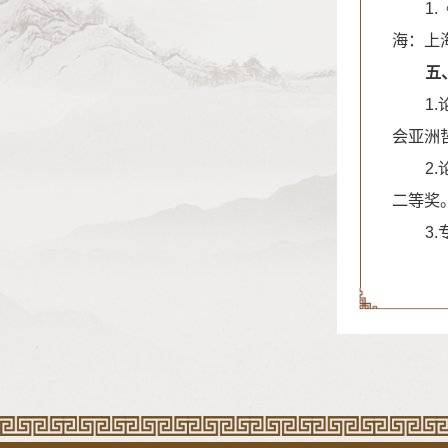
1
海：上
五
1
会亚洲
2
二等奖
3