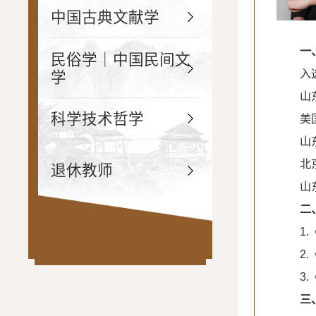
中国古典文献学
一
民俗学｜中国民间文
入
学
山
科学技术哲学
美
山
北
退休教师
山
二
1
2
3
三