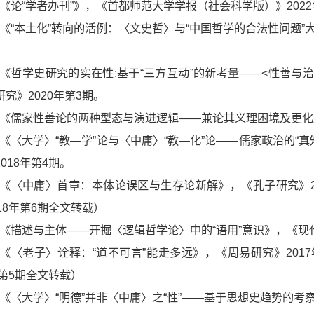
4.《论“学者办刊”》，《首都师范大学学报（社会科学版）》202
3.《“本土化”转向的活例：〈文史哲〉与“中国哲学的合法性问题”
2.《哲学史研究的实在性:基于“三方互动”的新考量——<性善
究》2020年第3期。
1.《儒家性善论的两种型态与演进逻辑——兼论其义理困境及更化
0.《〈大学〉“教—学”论与〈中庸〉“教—化”论——儒家政治的
018年第4期。
9.《〈中庸〉首章：本体论误区与生存论新解》，《孔子研究》
18年第6期全文转载）
8.《描述与主体——开掘〈逻辑哲学论〉中的“语用”意识》，《现代
7.《〈老子〉诠释：“道不可言”能走多远》，《周易研究》20
年第5期全文转载）
6.《〈大学〉“明德”并非〈中庸〉之“性”——基于思想史趋势的考