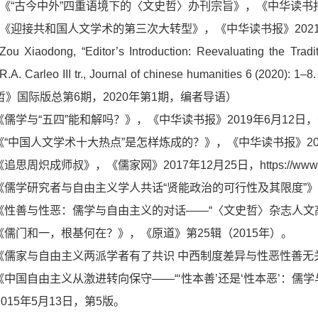
2.《“古今中外”四重语境下的〈文史哲〉办刊宗旨》，《中华读书报
1.《迎接共和国人文学术的第三次大转型》，《中华读书报》202
Zou Xiaodong, “Editor’s Introduction: Reevaluating the Tra
” R.A. Carleo III tr., Journal of chinese humanit
哲》国际版总第6期，2020年第1期，编者导语）
.《儒学与“五四”能和解吗？》，《中华读书报》2019年6月12日
.《“中国人文学术十大热点”是怎样炼成的？》，《中华读书报》20
《追思周炽成师叔》，《儒家网》2017年12月25日，https://www.rujiaz
.《儒学研究者与自由主义学人共话“贤能政治的可行性及其限度”》
.《性善与性恶：儒学与自由主义的对话——“〈文史哲〉杂志人文高
.《儒门和一，根基何在？》，《原道》第25辑（2015年）。
.《儒家与自由主义两派学者有了共识 中西制度差异与性恶性善无关
.《中国自由主义从激进转向保守——“‘性本善’还是‘性本恶’：
015年5月13日，第5版。