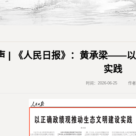
声 | 《人民日报》：黄承梁——
实践
时间：2026-06-25
作