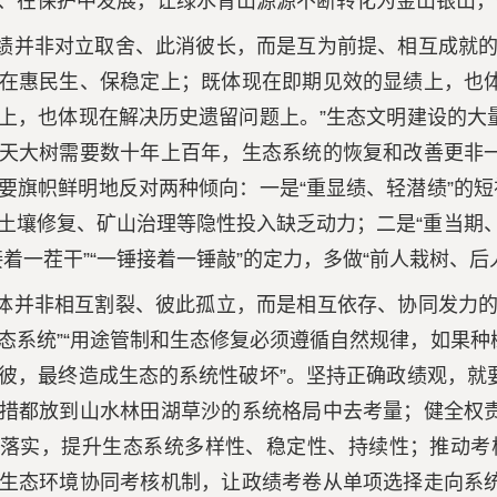
、在保护中发展，让绿水青山源源不断转化为金山银山，
绩并非对立取舍、此消彼长，而是互为前提、相互成就的
在惠民生、保稳定上；既体现在即期见效的显绩上，也
上，也体现在解决历史遗留问题上。”生态文明建设的大
天大树需要数十年上百年，生态系统的恢复和改善更非
要旗帜鲜明地反对两种倾向：一是“重显绩、轻潜绩”的短
土壤修复、矿山治理等隐性投入缺乏动力；二是“重当期
接着一茬干”“一锤接着一锤敲”的定力，多做“前人栽树、
体并非相互割裂、彼此孤立，而是相互依存、协同发力的
态系统”“用途管制和生态修复必须遵循自然规律，如果
彼，最终造成生态的系统性破坏”。坚持正确政绩观，就
措都放到山水林田湖草沙的系统格局中去考量；健全权
落实，提升生态系统多样性、稳定性、持续性；推动考核
生态环境协同考核机制，让政绩考卷从单项选择走向系