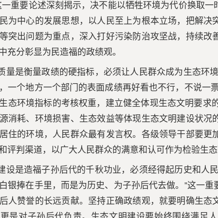
这一重要论述深刻揭示，决不能以牺牲环境为代价换取一
民为中心的发展思想，以人民至上为根本立场，把解决
等突出问题为重点，深入打好污染防治攻坚战，持续改
中充分彰显为民造福的政绩观。
质量是衡量政绩的硬指标，必须让人民群众成为生态环境
，一个地方一个部门的表面成绩再好看也不行，不说一票
生态环境指标的考核权重，建立健全体现生态文明要求的
源消耗、环境损害、生态效益等体现生态文明建设状况
居住的环境，人民群众最有发言权。各级领导干部要更
和评判渠道，以广大人民群众的满意和认可作为检验生态
建设是造福子孙后代的千秋功业，必须经得起历史和人民
白银捧在手里，而是为历史、为子孙后代去做。”这一重
后人赞誉的长远贡献。坚持正确政绩观，就要明确生态
，更是对子孙后代负责。生态文明建设要始终围绕满足人