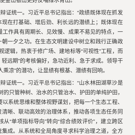
使金山银山更好反哺绿水青山。
辩证统一。习近平总书记指出：“政绩既体现在抓发
体现在打基础、增后劲、利长远的潜绩上；既体现在
量工作具有周期长、见效慢、成果不易见的特点，一
一朝一夕之功。在生态文明建设中树立和践行正确政
视逻辑，热衷于修广场、建地标等“可视性”工程，而
、轻远期”的考核偏好，急功近利、急于求成。领导干
后人乘凉”的潜功，让显绩有根基、潜绩有回响。
辩证统一。习近平总书记指出：“山水林田湖草沙是
种树的只管种树、治水的只管治水、护田的单纯护田，
要以系统思维和整体视野谋划，把每一个生态工程、
责清晰、联动高效的治理体系，推动各项生态任务同
从“单项指标导向”转向“综合绩效评价”，建立跨区
统集成。从系统和全局角度寻求科学治理之道，全方